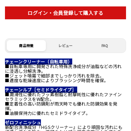
ログイン・会員登録して購入する
商品特徴
レビュー
FAQ
チェーンクリーナー（自転車用）
■自転車専用に開発された特殊洗浄成分が油脂などの汚れ
に浸透し分解洗浄。
■ジェット噴霧で細部までしっかり汚れを除去。
■適度な乾燥速度によりブラッシング時間を確保。
チェーンルブ［セミドライタイプ］
■潤滑性に優れたフッ素樹脂と耐摩耗性に優れたファイン
セラミックスをW配合。
■定着性の高い防錆剤が雨天時でも優れた防錆効果を発
揮。
■油膜保持力に優れたセミドライタイプ。
ゼロフィニッシュ
新配合洗浄成分『HGSクリーナー』により頑固な汚れにも