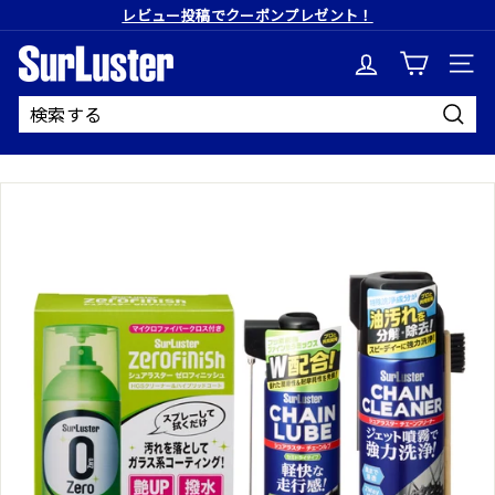
コ
レビュー投稿でクーポンプレゼント！
ン
ス
テ
S
ラ
ン
イ
ツ
ド
に
u
シ
ス
ョ
キ
r
送
ー
ッ
信
を
プ
L
止
す
め
る
u
る
s
t
e
r
公
式