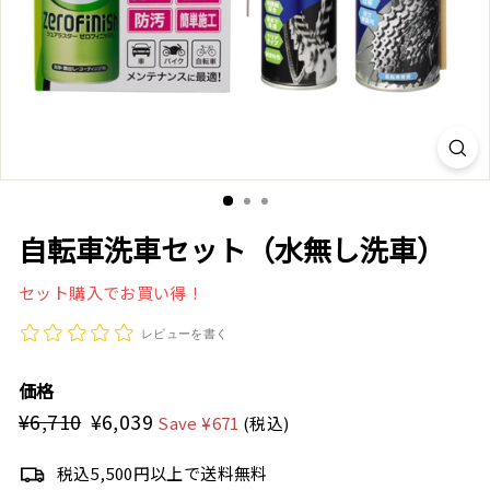
オ
ン
ラ
イ
ン
シ
ョ
自転車洗車セット（水無し洗車）
ッ
セット購入でお買い得！
プ
レビューを書く
価格
¥6,710
¥6,710
¥6,039
¥6,039
Regular
Sale
Save ¥671
(税込)
price
price
税込5,500円以上で送料無料