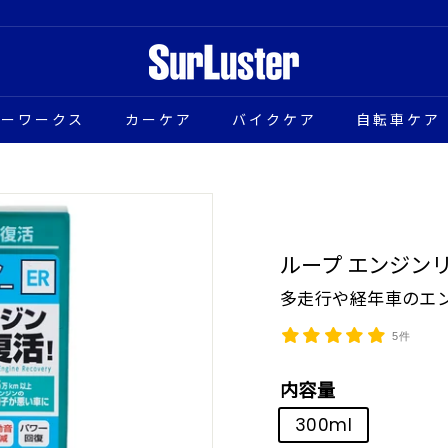
S
u
ターワークス
カーケア
バイクケア
自転車ケア
r
L
u
s
ループ エンジン
t
多走行や経年車のエ
e
5件
r
公
内容量
式
300ml