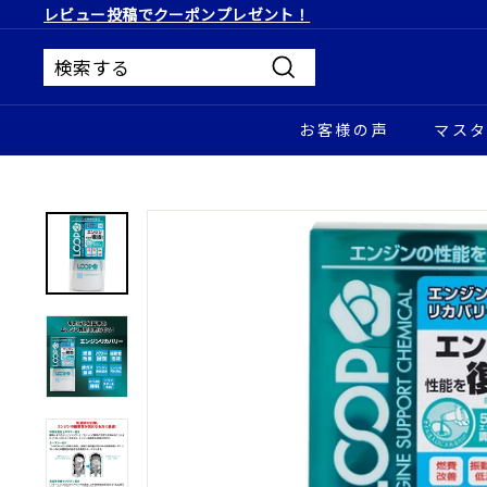
コ
レビュー投稿でクーポンプレゼント！
ン
ス
テ
ラ
ン
イ
ツ
送
ド
に
信
シ
ス
お客様の声
マス
ョ
キ
ー
ッ
を
プ
止
す
め
る
る