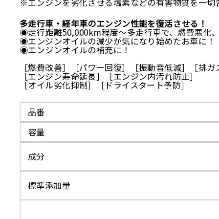
※エンジンを劣化させる塩素などの有害物質を一切
多走行車・経年車のエンジン性能を復活させる！
◉走行距離50,000km程度〜多走行車で、燃費悪
◉エンジンオイルの減少が気になり始めたお車に！
◉エンジンオイルの補充に！
［燃費改善］［パワー回復］［振動音低減］［排ガ
［エンジン寿命延長］［エンジン内汚れ防止］
［オイル劣化抑制］［ドライスタート予防］
品番
容量
成分
標準添加量