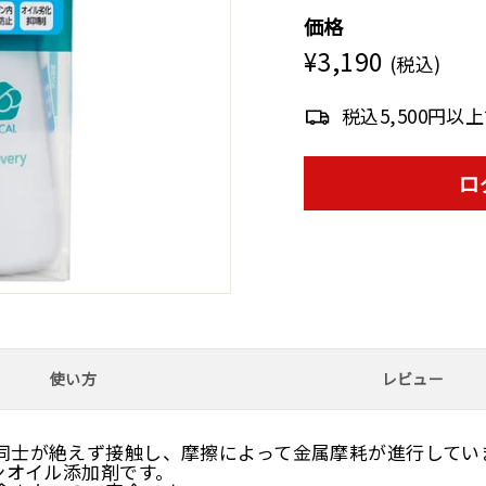
オ
価格
ン
¥3,190
¥3,190
Regular
(税込)
price
ラ
税込5,500円以
イ
ン
ロ
シ
ョ
ッ
プ
使い方
レビュー
同士が絶えず接触し、摩擦によって金属摩耗が進行してい
ンオイル添加剤です。