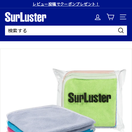
コ
レビュー投稿でクーポンプレゼント！
ン
ス
テ
S
ラ
ン
イ
ツ
ド
に
u
シ
ス
ョ
キ
r
送
ー
ッ
信
を
プ
L
止
す
め
る
u
る
s
t
e
r
公
式