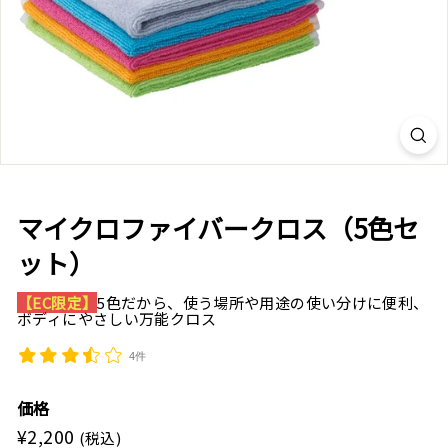
オ
ン
ラ
イ
ン
シ
ョ
マイクロファイバークロス（5色セ
ッ
ット）
プ
【EC限定】
5色だから、使う場所や用途の使い分けに便利、
ボディにやさしい万能クロス
4件
価格
¥2,200
¥2,200
Regular
(税込)